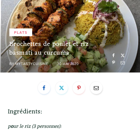
PLATS
Brochettes de poulet et riz
basmati au curcuma
BY
MYTASTYCUISINE
30 MAI 2020
Ingrédients:
p
o
ur le riz (3 personnes):